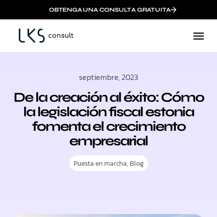
OBTENGA UNA CONSULTA GRATUITA
Crear una empresa europea en línea con e-Residency
septiembre, 2023
De la creación al éxito: Cómo
la legislación fiscal estonia
fomenta el crecimiento
empresarial
Puesta en marcha
,
Blog