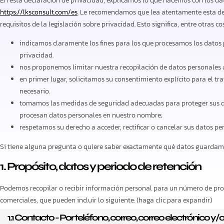
En esta declaración de privacidad, explicamos lo que hacemos con los da
https://lksconsult.com/es
. Le recomendamos que lea atentamente esta de
requisitos de la legislación sobre privacidad. Esto significa, entre otras co
indicamos claramente los fines para los que procesamos los datos
privacidad.
nos proponemos limitar nuestra recopilación de datos personales a 
en primer lugar, solicitamos su consentimiento explícito para el t
necesario.
tomamos las medidas de seguridad adecuadas para proteger sus da
procesan datos personales en nuestro nombre;
respetamos su derecho a acceder, rectificar o cancelar sus datos per
Si tiene alguna pregunta o quiere saber exactamente qué datos guardamo
1. Propósito, datos y periodo de retención
Podemos recopilar o recibir información personal para un número de pro
comerciales, que pueden incluir lo siguiente: (haga clic para expandir)
1.1 Contacto - Por teléfono, correo, correo electrónico y/o