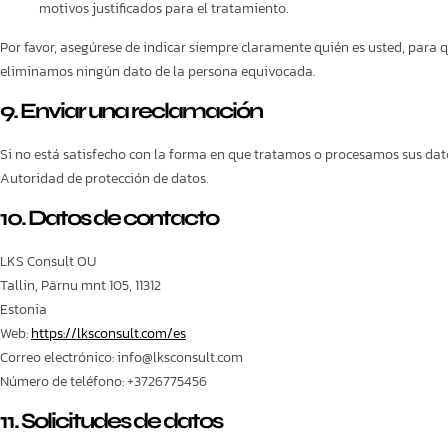
motivos justificados para el tratamiento.
Por favor, asegúrese de indicar siempre claramente quién es usted, par
eliminamos ningún dato de la persona equivocada.
9. Enviar una reclamación
Si no está satisfecho con la forma en que tratamos o procesamos sus dato
Autoridad de protección de datos.
10. Datos de contacto
LKS Consult OU
Tallin, Pärnu mnt 105, 11312
Estonia
Web:
https://lksconsult.com/es
Correo electrónico:
info@
lksconsult.com
Número de teléfono: +3726775456
11. Solicitudes de datos