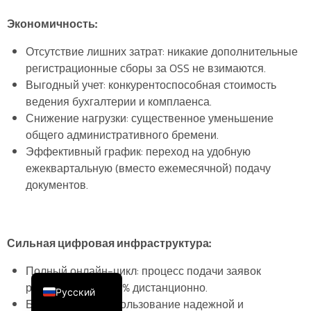
Экономичность:
Отсутствие лишних затрат: никакие дополнительные
регистрационные сборы за OSS не взимаются.
Выгодный учет: конкурентоспособная стоимость
ведения бухгалтерии и комплаенса.
Снижение нагрузки: существенное уменьшение
общего административного бремени.
Эффективный график: переход на удобную
ежеквартальную (вместо ежемесячной) подачу
документов.
Сильная цифровая инфраструктура:
Español
Полный онлайн-цикл: процесс подачи заявок
English (UK)
реализован на 100% дистанционно.
Русский
Безопасность: использование надежной и