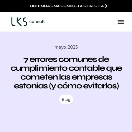
OBTENGA UNA CONSULTA GRATUITA
Crear una empresa europea en línea con e-Residency
mayo, 2025
7 errores comunes de
cumplimiento contable que
cometen las empresas
estonias (y cómo evitarlos)
Blog